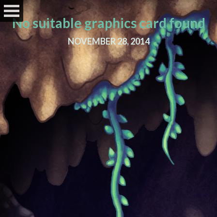
No suitable graphics card found
NOVEMBER 28, 2014